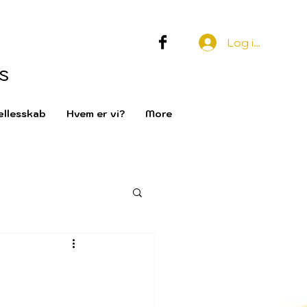
Log ind
s
llesskab
Hvem er vi?
More