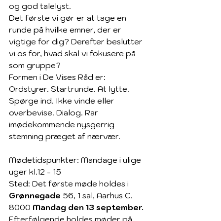
og god talelyst.
Det første vi gør er at tage en 
runde på hvilke emner, der er 
vigtige for dig? Derefter beslutter 
vi os for, hvad skal vi fokusere på 
som gruppe?
Formen i De Vises Råd er: 
Ordstyrer. Startrunde. At lytte. 
Spørge ind. Ikke vinde eller 
overbevise. Dialog. Rar 
imødekommende nysgerrig 
stemning præget af nærvær.
Mødetidspunkter: Mandage i ulige 
uger kl.12 - 15
Sted: Det første møde holdes i 
Grønnegade
 56, 1 sal, Aarhus C. 
8000 
Mandag den 13 september.
Efterfølgende holdes møder på 