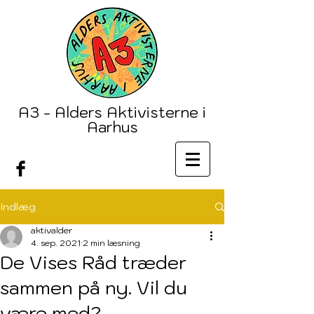
A3 - Alders Aktivisterne i
Aarhus
Indlæg
aktivalder
4. sep. 2021
2 min læsning
De Vises Råd træder
sammen på ny. Vil du
være med?