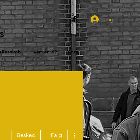
Log ind
s
llesskab
Hvem er vi?
More
Flere handlinger
Besked
Følg