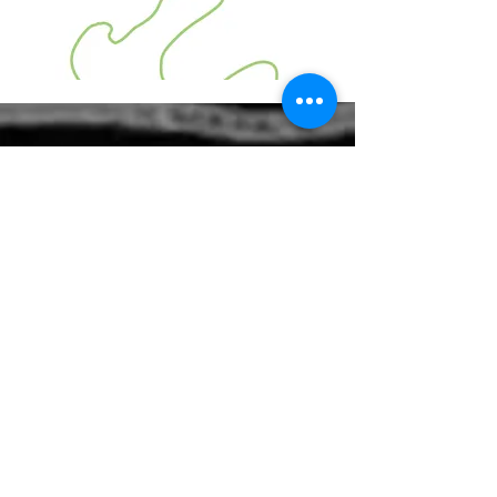
På billedet: Teatergruppen Teater
Turbo - Debatteater om seniorlivet
Kontakt os
aktivalder@gmail.com
+45 20806900​
Følg os på Facebook