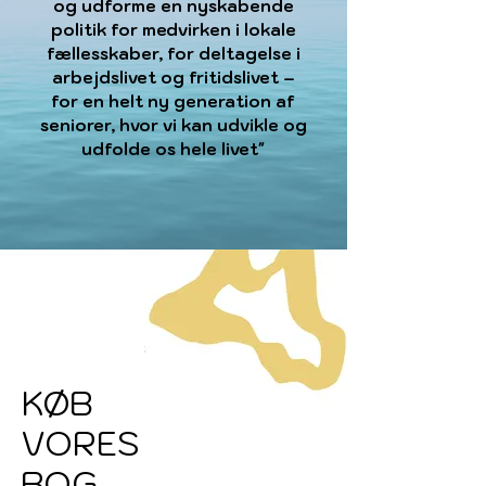
og udforme en nyskabende
politik for medvirken i lokale
fællesskaber, for deltagelse i
arbejdslivet og fritidslivet –
for en helt ny generation af
seniorer, hvor vi kan
udvikle og
udfolde os hele livet"
KØB
VORES
BOG