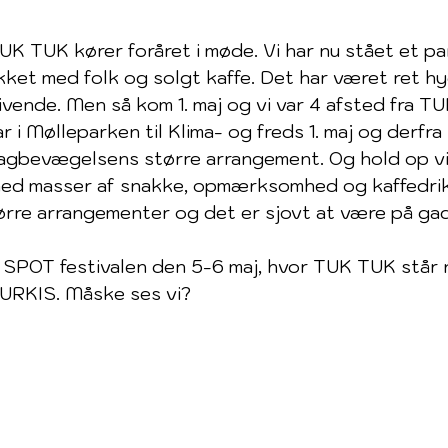
K TUK kører foråret i møde. Vi har nu stået et p
et med folk og solgt kaffe. Det har været ret hy
vende. Men så kom 1. maj og vi var 4 afsted fra T
r i Mølleparken til Klima- og freds 1. maj og derfra
fagbevægelsens større arrangement. Og hold op vi 
ed masser af snakke, opmærksomhed og kaffedrik
større arrangementer og det er sjovt at være på ga
 SPOT festivalen den 5-6 maj, hvor TUK TUK står 
TURKIS. Måske ses vi?