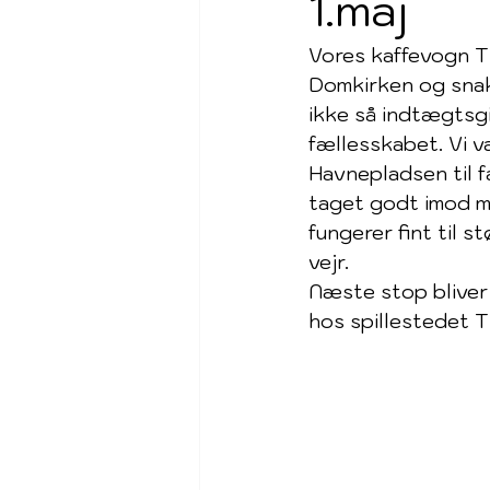
1.maj
Vores kaffevogn TU
Domkirken og snakk
ikke så indtægtsgi
fællesskabet. Vi va
Havnepladsen til 
taget godt imod m
fungerer fint til 
vejr.
Næste stop bliver
hos spillestedet 