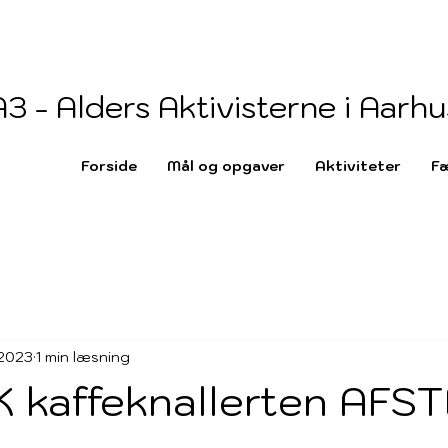
A3 - Alders Aktivisterne i Aarhu
Forside
Mål og opgaver
Aktiviteter
Fæ
 2023
1 min læsning
 kaffeknallerten AFS