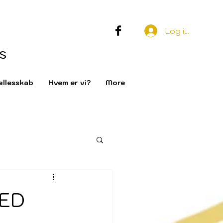
Log ind
s
llesskab
Hvem er vi?
More
TED