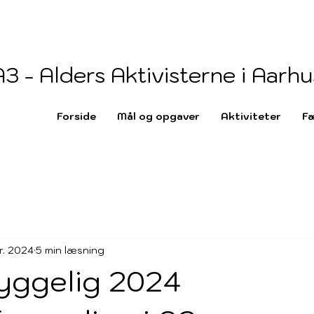
A3 - Alders Aktivisterne i Aarhu
Forside
Mål og opgaver
Aktiviteter
Fæ
r. 2024
5 min læsning
yggelig 2024