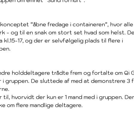
ruppen om emnet ”Sund fornuft”.
 konceptet ”åbne fredage i containeren”, hvor all
rk - og til en snak om stort set hvad som helst. De
kl.15-17, og der er selvfølgelig plads til flere i 
pen.
 andre holddeltagere trådte frem og fortalte om Qi
r i gruppen. De sluttede af med at demonstrere 3 f
rne.
r til, hvorvidt der kun er 1 mand med i gruppen. Der
ke om flere mandlige deltagere.