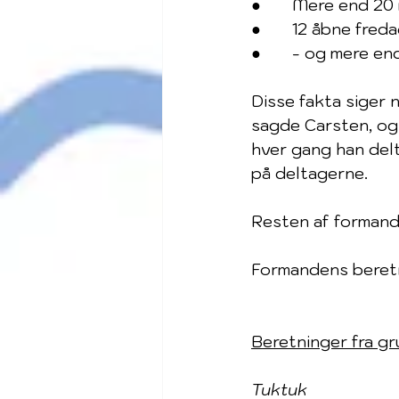
●       
Mere end 20 
●       
12 åbne freda
●       
- og mere en
Disse fakta siger n
sagde Carsten, og 
hver gang han delta
på deltagerne.
Resten af formand
Formandens beret
Beretninger fra g
Tuktuk