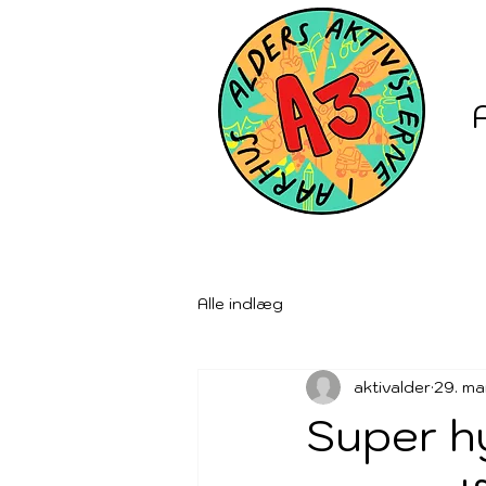
Alle indlæg
aktivalder
29. ma
Super h