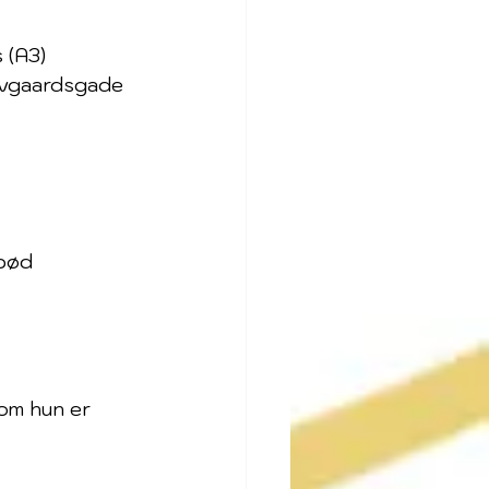
 (A3)
kovgaardsgade 
bød 
om hun er 