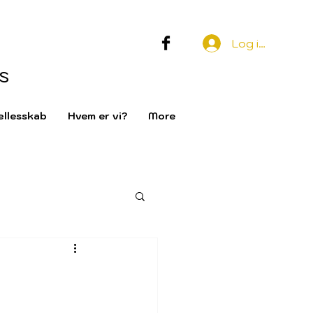
Log ind
s
llesskab
Hvem er vi?
More