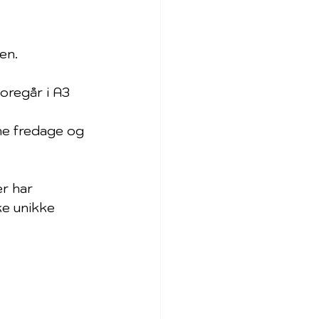
en.
foregår i A3 
ne fredage og 
r har 
ke unikke 