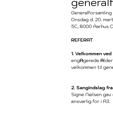
generalf
Generalforsamling
Onsdag d. 20. mart
5C, 8000 Aarhus 
REFERAT
1. Velkommen ved
eng
A
gerede 
A
lder
velkommen til gene
2. Sangindslag fr
Signe Nielsen gav 
ansvarlig for i A3.