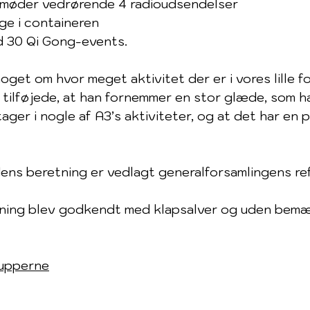
møder vedrørende 4 radioudsendelser
ge i containeren
d 30 Qi Gong-events.
oget om hvor meget aktivitet der er i vores lille fo
tilføjede, at han fornemmer en stor glæde, som h
ger i nogle af A3’s aktiviteter, og at det har en p
ens beretning er vedlagt generalforsamlingens ref
ning blev godkendt med klapsalver og uden bemæ
rupperne