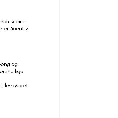
e kan komme 
r er åbent 2 
 Gong og 
orskellige 
 blev svaret 