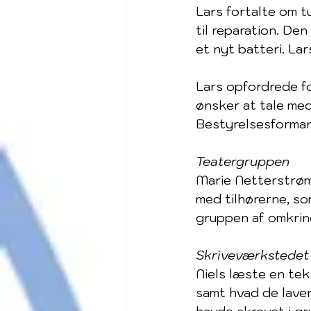
Lars fortalte om t
til reparation. De
et nyt batteri. Lar
Lars opfordrede fo
ønsker at tale med
Bestyrelsesforman
Teatergruppen
Marie Netterstrøm 
med tilhørerne, so
gruppen af omkring
Skriveværkstedet
Niels læste en tek
samt hvad de laver