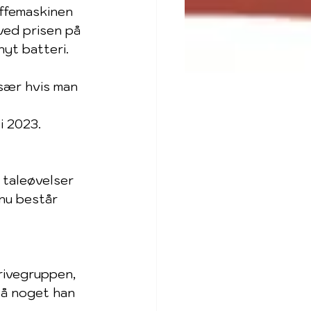
affemaskinen 
ved prisen på 
nyt batteri.
især hvis man 
i 2023.
 taleøvelser 
nu består 
rivegruppen, 
på noget han 