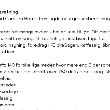
eretning
d Carsten Borup fremlagde bestyrelsesberetning
været ret mange midler - heller ikke til løn. Alt der 
ar vi haft omkring 19 forskellige initiativer. Lige fra 
ardinsyning, foredrag i ÆldreSagen, kaffesalg, åb
iativer.
 haft: 140 forskellige møder hvor mere end 3 persone
e møder har der været over 780 deltagere - dog ik
lvis:
ksteder
røvedage
desalg
esmøder