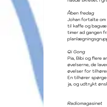
havde skrevet i g
Åben fredag
Johan fortalte om
til kaffe og bagvæ
timer ad gangen fra 
planlægningsgrup
Qi Gong
Pia, Bibi og flere
øvelserne, de lave
øvelser for tilhøre
En tilhører spørge
ja, og udtrykt øns
Radiomagasinet