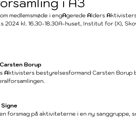
orsamling i A3
 om medlemsmøde i eng
A
gerede
 A
lders 
A
ktivisters
s 2024 kl. 16.30-18.30A-huset, Institut for (X), S
C
 Carsten Borup
s 
A
ktivisters bestyrelsesformand Carsten Borup 
ralforsamlingen.
a Signe
en forsmag på aktiviteterne i en ny sanggruppe, s